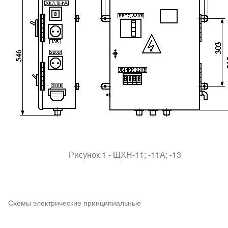
Рисунок 1 - ЩХН-11; -11А; -13
Схемы электрические принципиальные