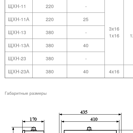
ЩХН-11
220
-
ЩХН-11А
220
25
3х16
ЩХН-13
380
-
1х16
1
ЩХН-13А
380
40
ЩХН-23
380
-
ЩХН-23А
380
40
4х16
Габаритные размеры