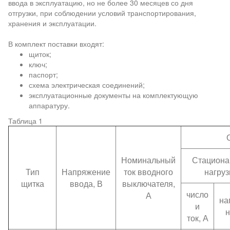
ввода в эксплуатацию, но не более 30 месяцев со дня
отгрузки, при соблюдении условий транспортирования,
хранения и эксплуатации.
В комплект поставки входят:
щиток;
ключ;
паспорт;
схема электрическая соединений;
эксплуатационные документы на комплектующую
аппаратуру.
Таблица 1
Номинальный
Стацион
Тип
Напряжение
ток вводного
нагруз
щитка
ввода, В
выключателя,
число
А
на
и
н
ток, А